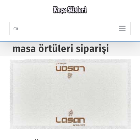
Skip
to
content
Git...
masa örtüleri siparişi