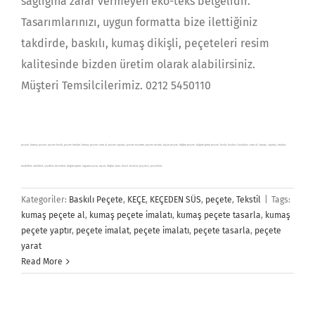
sağlığına zarar vermeyen eko-teks belgelidir.
Tasarımlarınızı, uygun formatta bize ilettiğiniz
takdirde, baskılı, kumaş dikişli, peçeteleri resim
kalitesinde bizden üretim olarak alabilirsiniz.
Müşteri Temsilcilerimiz. 0212 5450110
peçete, kumaş peçete, peçete baskı, peçete imalatı, kumaş peçete satın al, peçete siparişi, peçete tasarımı, peçete tasarla, nişan peçete, düğün peçete, doğum günü peçete, baskı, baskısı, baskıları, satın al, sipariş, siparişi, imalatı,
modelleri, örnekleri, çeşitleri, desenleri, doğum günü, organizasyon, nişan, düğün, kına, davet, festival, peçetesi, peçeteleri,
Kategoriler:
Baskılı Peçete
,
KEÇE
,
KEÇEDEN SÜS
,
peçete
,
Tekstil
|
Tags:
kumaş peçete al
,
kumaş peçete imalatı
,
kumaş peçete tasarla
,
kumaş
peçete yaptır
,
peçete imalat
,
peçete imalatı
,
peçete tasarla
,
peçete
yarat
Read More