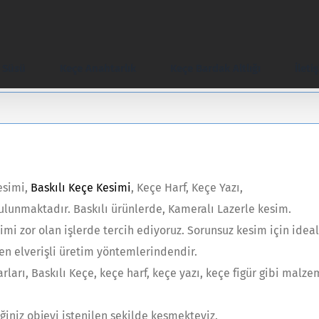
e Süsü
Keçe Anahtarlık
Keçe Bardak Altlığı
İleti
esimi,
Baskılı Keçe Kesimi
, Keçe Harf, Keçe Yazı,
bulunmaktadır. Baskılı ürünlerde, Kameralı Lazerle kesim.
mi zor olan işlerde tercih ediyoruz. Sorunsuz kesim için ideal
en elverişli üretim yöntemlerindendir.
ları, Baskılı Keçe, keçe harf, keçe yazı, keçe figür gibi malze
ğiniz objeyi istenilen şekilde kesmekteyiz.