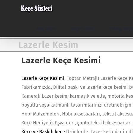
Skip
to
content
Ana Sayfa
Keçe Süsleri
Yılbaşı Keç
Lazerle Kesim
Lazerle Keçe Kesimi
Lazerle Keçe Kesimi
, Toptan Metrajlı Lazerle Keçe K
Fabrikamızda, Dijital baskı ve lazerle keçe kesimi 
Kameralı Lazer kesim, karmaşık ve elle, motorla kesi
boyutlu veya katmanlı tasarımlarınızı üretmek için 
Hobi Malzemeleri, Hobi aksesuarları, tekstil aksesuar
Keçe Hediyelik Eşya deri, çanta tekstil aksesuarları.
Keçe ve Baskılı keçe
Ürünlerde, Lazer kesimi, diledi