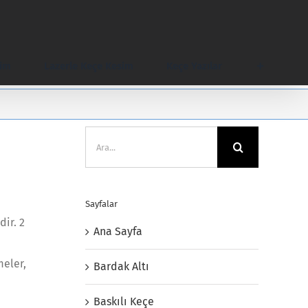
şim
Lazerle Keçe Kesim
Keçe Yazılar
Ara:
Sayfalar
dir. 2
Ana Sayfa
meler,
Bardak Altı
Baskılı Keçe