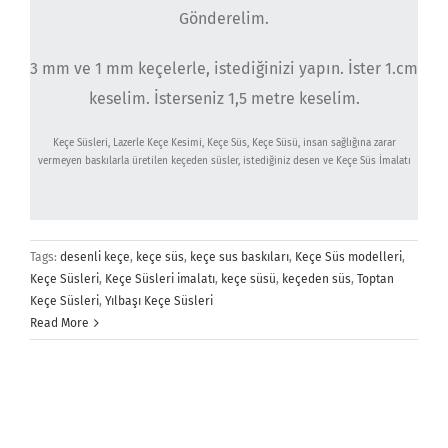
Gönderelim.
3 mm ve 1 mm keçelerle, istediğinizi yapın. İster 1.cm
keselim. İsterseniz 1,5 metre keselim.
Keçe Süsleri, Lazerle Keçe Kesimi, Keçe Süs, Keçe Süsü, insan sağlığına zarar
vermeyen baskılarla üretilen keçeden süsler, istediğiniz desen ve Keçe Süs İmalatı
Tags:
desenli keçe
,
keçe süs
,
keçe sus baskıları
,
Keçe Süs modelleri
,
Keçe Süsleri
,
Keçe Süsleri imalatı
,
keçe süsü
,
keçeden süs
,
Toptan
Keçe Süsleri
,
Yılbaşı Keçe Süsleri
Read More