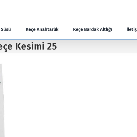
e Süsü
Keçe Anahtarlık
Keçe Bardak Altlığı
İleti
eçe Kesimi 25