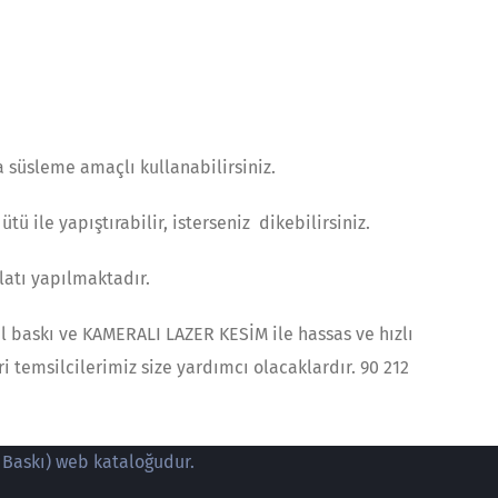
a süsleme amaçlı kullanabilirsiniz.
ü ile yapıştırabilir, isterseniz dikebilirsiniz.
latı yapılmaktadır.
tal baskı ve KAMERALI LAZER KESİM ile hassas ve hızlı
ri temsilcilerimiz size yardımcı olacaklardır. 90 212
 Baskı) web kataloğudur.