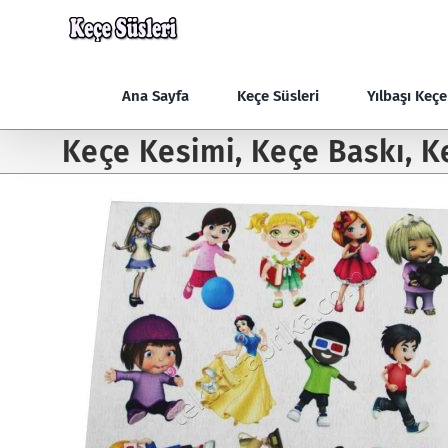
Skip
to
content
Ana Sayfa
Keçe Süsleri
Yılbaşı Keç
Keçe Kesimi, Keçe Baskı, K