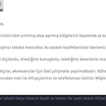
ke,
erinizin ister yırtılmış veya aşınmış bölgelerini kapatmak ya d
tırıcı tabaka mevcuttur. Bu sayede kıyafetlerinize isterseniz üt
z ölçülerde, dilediğiniz kumaşlarla, istediğiniz desenlerle ima
catçılar, aksesuarcılar için özel çalışmalar yapılmaktadır. Diji
amızdan mail ile ihtiyaçlarınızı ve telefonunuzu iletiniz. Müşte
 tekstil (Keçe Tasarım baskı ve kesimi ile Lazer Kesim-Dijital