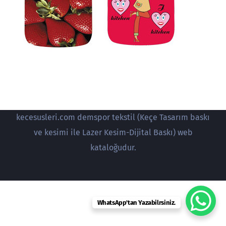
kecesusleri.com demspor tekstil (Keçe Tasarım baskı
ve kesimi ile Lazer Kesim-Dijital Baskı) web
kataloğudur.
WhatsApp'tan Yazabilrsiniz.