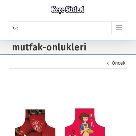
Skip
to
content
Git...
mutfak-onlukleri
Önceki
mutfak-onlukleri