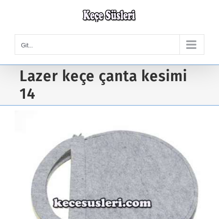
Skip
to
content
Git...
Lazer keçe çanta kesimi
14