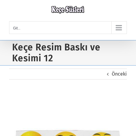
Skip
to
content
Git...
Keçe Resim Baskı ve
Kesimi 12
Önceki
Keçe Resim Baskı ve Kesimi
12