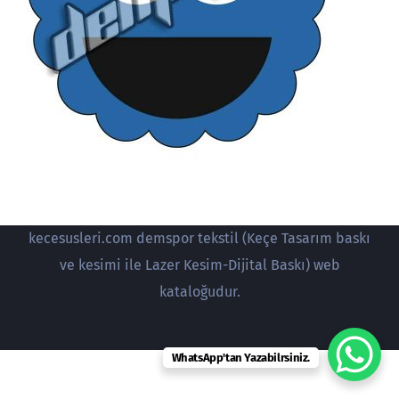
kecesusleri.com demspor tekstil (Keçe Tasarım baskı
ve kesimi ile Lazer Kesim-Dijital Baskı) web
kataloğudur.
WhatsApp'tan Yazabilrsiniz.