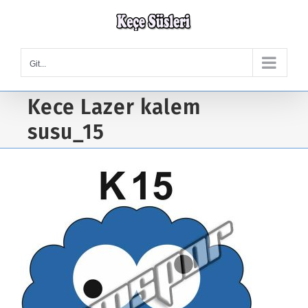
Skip
to
content
Git...
Kece Lazer kalem
susu_15