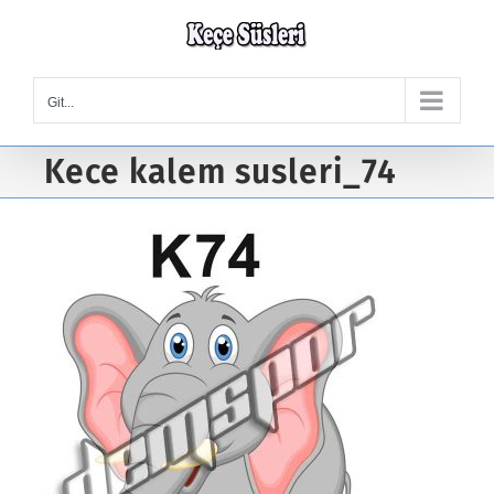
Skip
to
content
Git...
Kece kalem susleri_74