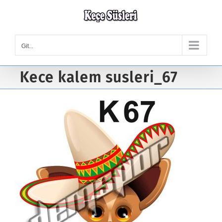
Skip
to
content
Git...
Kece kalem susleri_67