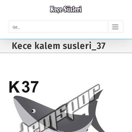
Skip
to
content
Git...
Kece kalem susleri_37