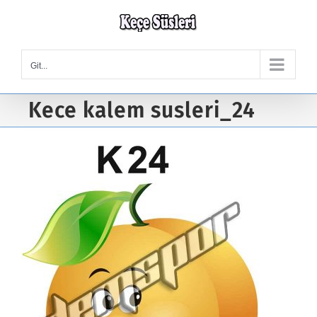
Skip
to
content
Git...
Kece kalem susleri_24