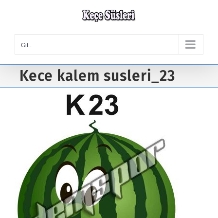
Skip
to
content
Git...
Kece kalem susleri_23