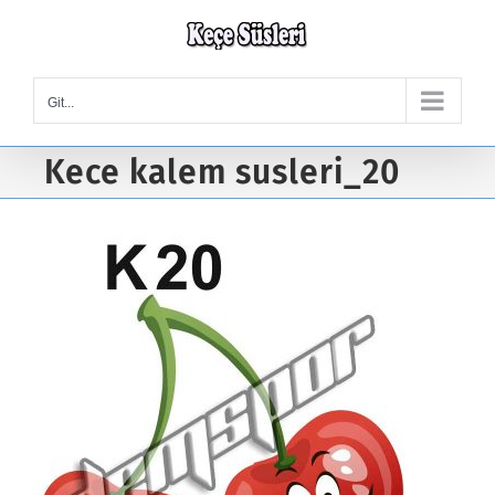
Skip
to
content
Git...
Kece kalem susleri_20