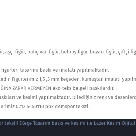
r, aşçı figür, bahçıvan figür, belboy figür, boyacı figür, çiftçi f
figürleri tasarımı baskı ve imalatı yapılmaktadır.
tedir. Figürlerimiz 1,5 ,3 mm keçeden, kumaştan imalatı yapıl
LIĞINA ZARAR VERMEYEN eko-teks belgeli baskılardır.
ıları ve kesimi yapılmaktadır. Dilediğiniz renk ve desenlerde
ilerimiz 0212 5450110 pbx demspor tekstil
 tekstil (Keçe Tasarım baskı ve kesimi ile Lazer Kesim-Dijital