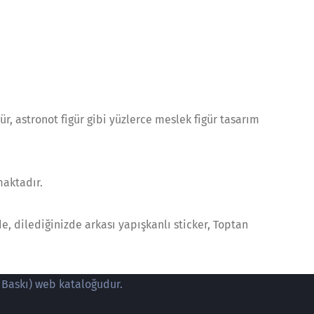
igür, astronot figür gibi yüzlerce meslek figür tasarım
maktadır.
, dilediğinizde arkası yapışkanlı sticker, Toptan
 Baskı) web kataloğudur.