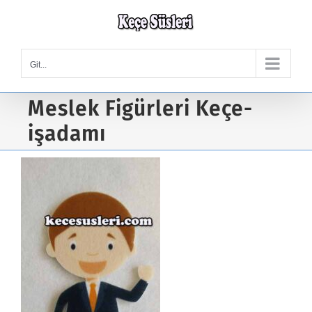
Skip
to
content
Git...
Meslek Figürleri Keçe-
işadamı