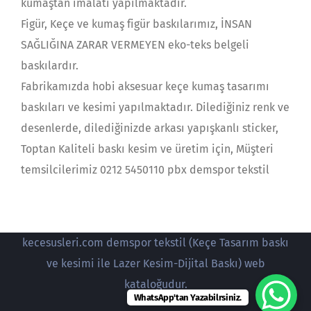
kumaştan imalatı yapılmaktadır.
Figür, Keçe ve kumaş figür baskılarımız, İNSAN
SAĞLIĞINA ZARAR VERMEYEN eko-teks belgeli
baskılardır.
Fabrikamızda hobi aksesuar keçe kumaş tasarımı
baskıları ve kesimi yapılmaktadır. Dilediğiniz renk ve
desenlerde, dilediğinizde arkası yapışkanlı sticker,
Toptan Kaliteli baskı kesim ve üretim için, Müşteri
temsilcilerimiz 0212 5450110 pbx demspor tekstil
kecesusleri.com demspor tekstil (Keçe Tasarım baskı
ve kesimi ile Lazer Kesim-Dijital Baskı) web
kataloğudur.
WhatsApp'tan Yazabilrsiniz.