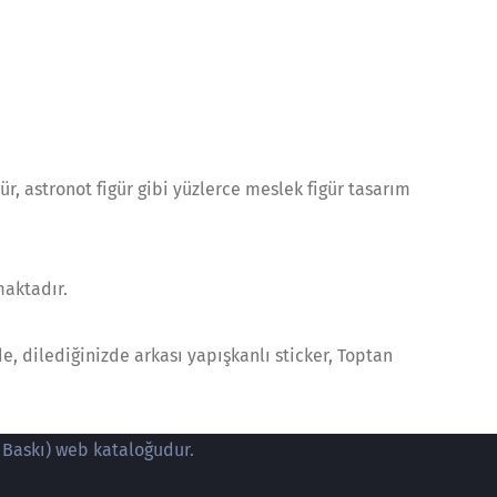
igür, astronot figür gibi yüzlerce meslek figür tasarım
maktadır.
, dilediğinizde arkası yapışkanlı sticker, Toptan
 Baskı) web kataloğudur.