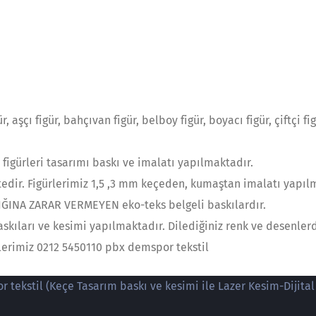
r, aşçı figür, bahçıvan figür, belboy figür, boyacı figür, çiftçi f
figürleri tasarımı baskı ve imalatı yapılmaktadır.
tedir. Figürlerimiz 1,5 ,3 mm keçeden, kumaştan imalatı yapıl
LIĞINA ZARAR VERMEYEN eko-teks belgeli baskılardır.
ıları ve kesimi yapılmaktadır. Dilediğiniz renk ve desenlerde
ilerimiz 0212 5450110 pbx demspor tekstil
 tekstil (Keçe Tasarım baskı ve kesimi ile Lazer Kesim-Dijital