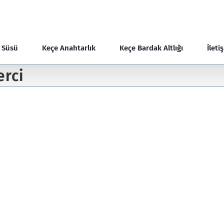
e Süsü
Keçe Anahtarlık
Keçe Bardak Altlığı
İleti
erci