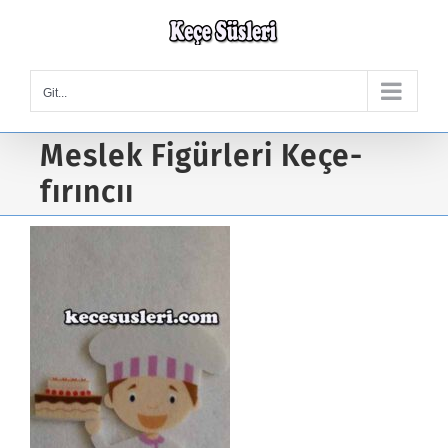
Skip
to
content
Git...
Meslek Figürleri Keçe-
fırıncıı