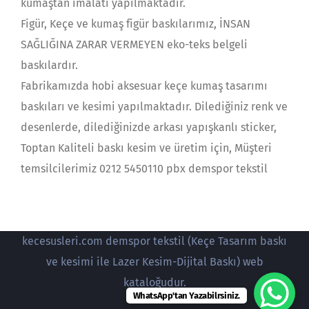
kumaştan imalatı yapılmaktadır.
Figür, Keçe ve kumaş figür baskılarımız, İNSAN
SAĞLIĞINA ZARAR VERMEYEN eko-teks belgeli
baskılardır.
Fabrikamızda hobi aksesuar keçe kumaş tasarımı
baskıları ve kesimi yapılmaktadır. Dilediğiniz renk ve
desenlerde, dilediğinizde arkası yapışkanlı sticker,
Toptan Kaliteli baskı kesim ve üretim için, Müşteri
temsilcilerimiz 0212 5450110 pbx demspor tekstil
kecesusleri.com demspor tekstil (Keçe Tasarım baskı
ve kesimi ile Lazer Kesim-Dijital Baskı) web
kataloğudur.
WhatsApp'tan Yazabilrsiniz.