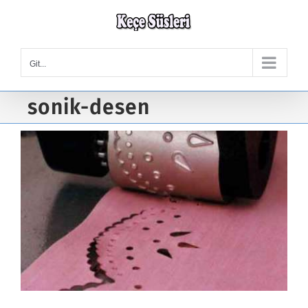
Skip
to
content
Git...
sonik-desen