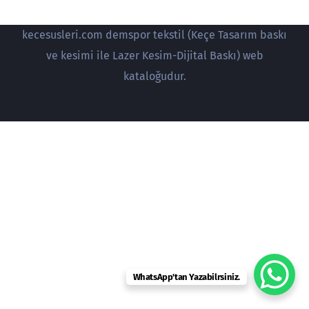
kecesusleri.com demspor tekstil (Keçe Tasarım baskı
ve kesimi ile Lazer Kesim-Dijital Baskı) web
kataloğudur.
WhatsApp'tan Yazabilrsiniz.