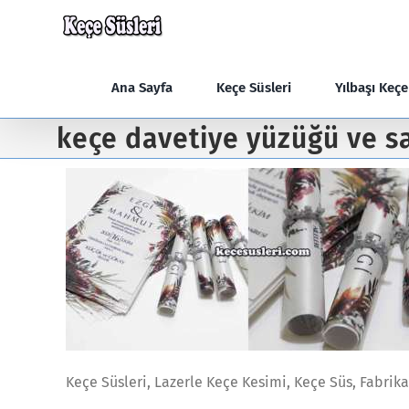
Skip
to
content
Ana Sayfa
Keçe Süsleri
Yılbaşı Keç
keçe davetiye yüzüğü ve s
Keçe Süsleri, Lazerle Keçe Kesimi, Keçe Süs, Fabrika