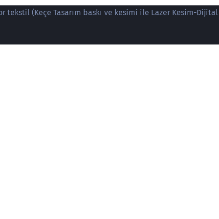
 tekstil (Keçe Tasarım baskı ve kesimi ile Lazer Kesim-Dijital