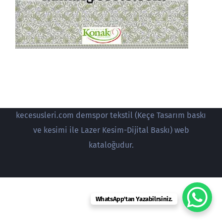
kecesusleri.com demspor tekstil (Keçe Tasarım baskı
ve kesimi ile Lazer Kesim-Dijital Baskı) web
kataloğudur.
WhatsApp'tan Yazabilrsiniz.